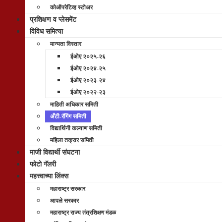
कोऑपरेटिव्ह स्टोअर
प्रशिक्षण व प्लेसमेंट
विविध समित्या
मान्यता विस्तार
ईओए २०२५-२६
ईओए २०२४-२५
ईओए २०२३-२४
ईओए २०२२-२३
माहिती अधिकार समिती
अँटी-रॅगिंग समिती
विद्यार्थिनी कल्याण समिती
महिला तक्रार समिती
माजी विद्यार्थी संघटना
फोटो गॅलरी
महत्त्वाच्या लिंक्स
महाराष्ट्र सरकार
आपले सरकार
महाराष्ट्र राज्य तंत्रशिक्षण मंडळ