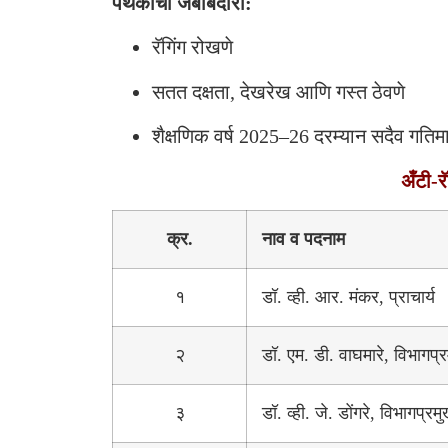
पथकाची जबाबदारी:
रॅगिंग रोखणे
सतत दक्षता, देखरेख आणि गस्त ठेवणे
शैक्षणिक वर्ष 2025–26 दरम्यान सदैव गतिमा
अँटी-
क्र.
नाव व पदनाम
१
डॉ. व्ही. आर. मंकर, प्राचार्य
२
डॉ. एम. डी. वाघमारे, विभागप
३
डॉ. व्ही. जे. डोंगरे, विभागप्