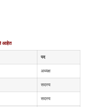
े आहेत
पद
अध्यक्ष
सदस्य
सदस्य