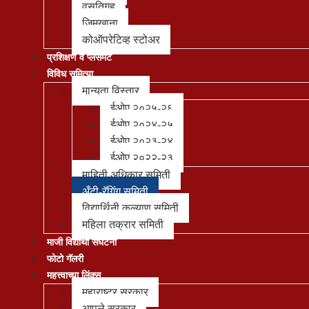
वसतिगृह
जिमखाना
कोऑपरेटिव्ह स्टोअर
प्रशिक्षण व प्लेसमेंट
विविध समित्या
मान्यता विस्तार
ईओए २०२५-२६
ईओए २०२४-२५
ईओए २०२३-२४
ईओए २०२२-२३
माहिती अधिकार समिती
अँटी-रॅगिंग समिती
विद्यार्थिनी कल्याण समिती
महिला तक्रार समिती
माजी विद्यार्थी संघटना
फोटो गॅलरी
महत्त्वाच्या लिंक्स
महाराष्ट्र सरकार
आपले सरकार