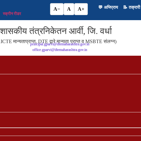
💬 अभिप्राय
📝 तक्रारी
A−
A
A+
स्क्रीन रीडर
शासकीय तंत्रनिकेतन आर्वी, जि. वर्धा
ICTE मान्यताप्राप्त, DTE द्वारे मान्यता प्राप्त व MSBTE संलग्न)
principal.gparvi@dtemaharashtra.gov.in
office.gparvi@dtemaharashtra.gov.in