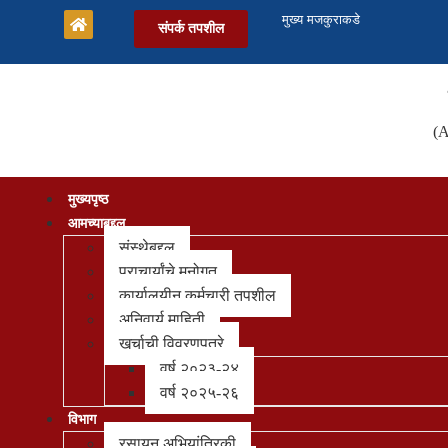
मुख्य मजकुराकडे
संपर्क तपशील
(A
मुख्यपृष्ठ
आमच्याबद्दल
संस्थेबद्दल
प्राचार्यांचे मनोगत
कार्यालयीन कर्मचारी तपशील
अनिवार्य माहिती
खर्चाची विवरणपत्रे
वर्ष २०२३-२४
वर्ष २०२५-२६
विभाग
रसायन अभियांत्रिकी