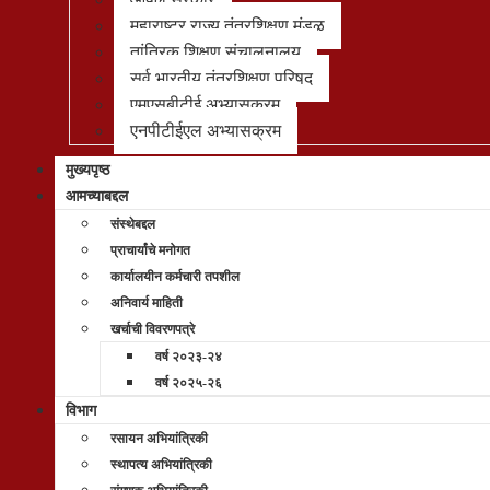
महाराष्ट्र राज्य तंत्रशिक्षण मंडळ
तांत्रिक शिक्षण संचालनालय
सर्व भारतीय तंत्रशिक्षण परिषद
एमएसबीटीई अभ्यासक्रम
एनपीटीईएल अभ्यासक्रम
मुख्यपृष्ठ
आमच्याबद्दल
संस्थेबद्दल
प्राचार्यांचे मनोगत
कार्यालयीन कर्मचारी तपशील
अनिवार्य माहिती
खर्चाची विवरणपत्रे
वर्ष २०२३-२४
वर्ष २०२५-२६
विभाग
रसायन अभियांत्रिकी
स्थापत्य अभियांत्रिकी