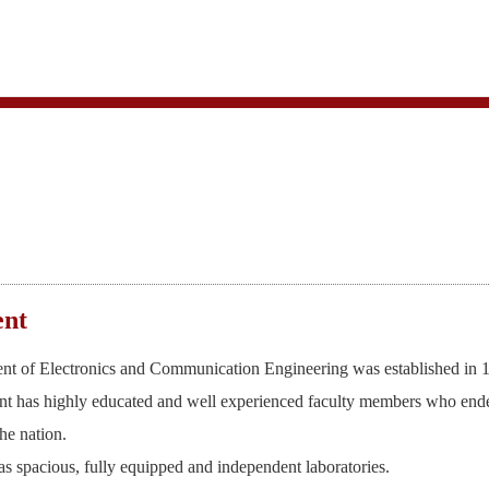
लेक्ट्रॉनिक्स व कम्युनिकेशन अभियांत्रि
ent
t of Electronics and Communication Engineering was established in 
t has highly educated and well experienced faculty members who endeav
the nation.
s spacious, fully equipped and independent laboratories.