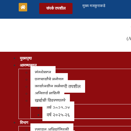
मुख्य मजकुराकडे
संपर्क तपशील
(A
मुख्यपृष्ठ
आमच्याबद्दल
संस्थेबद्दल
प्राचार्यांचे मनोगत
कार्यालयीन कर्मचारी तपशील
अनिवार्य माहिती
खर्चाची विवरणपत्रे
वर्ष २०२३-२४
वर्ष २०२५-२६
विभाग
रसायन अभियांत्रिकी