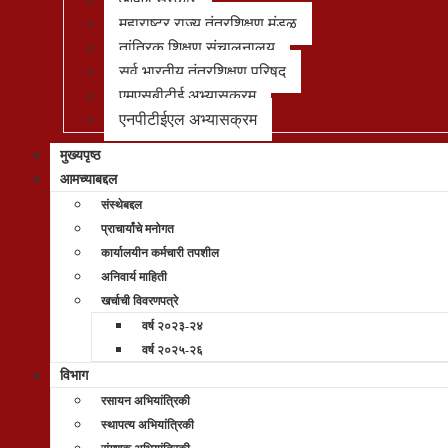
महाराष्ट्र राज्य तंत्रशिक्षण मंडळ
तांत्रिक शिक्षण संचालनालय
सर्व भारतीय तंत्रशिक्षण परिषद
एमएसबीटीई अभ्यासक्रम
एनपीटीईएल अभ्यासक्रम
मुख्यपृष्ठ
आमच्याबद्दल
संस्थेबद्दल
प्राचार्यांचे मनोगत
कार्यालयीन कर्मचारी तपशील
अनिवार्य माहिती
खर्चाची विवरणपत्रे
वर्ष २०२३-२४
वर्ष २०२५-२६
विभाग
रसायन अभियांत्रिकी
स्थापत्य अभियांत्रिकी