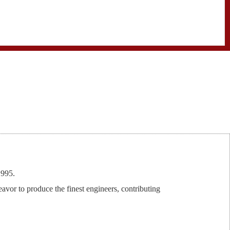
की
1995.
or to produce the finest engineers, contributing