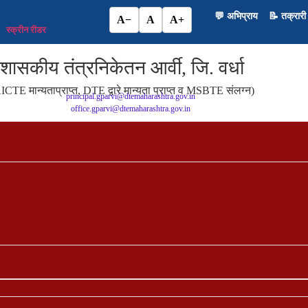
💬 अभिप्राय
📝 तक्रारी
A−
A
A+
स्क्रीन रीडर
शासकीय तंत्रनिकेतन आर्वी, जि. वर्धा
ICTE मान्यताप्राप्त, DTE द्वारे मान्यता प्राप्त व MSBTE संलग्न)
principal.gparvi@dtemaharashtra.gov.in
office.gparvi@dtemaharashtra.gov.in