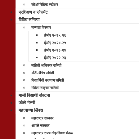
कोऑपरेटिव्ह स्टोअर
प्रशिक्षण व प्लेसमेंट
विविध समित्या
मान्यता विस्तार
ईओए २०२५-२६
ईओए २०२४-२५
ईओए २०२३-२४
ईओए २०२२-२३
माहिती अधिकार समिती
अँटी-रॅगिंग समिती
विद्यार्थिनी कल्याण समिती
महिला तक्रार समिती
माजी विद्यार्थी संघटना
फोटो गॅलरी
महत्त्वाच्या लिंक्स
महाराष्ट्र सरकार
आपले सरकार
महाराष्ट्र राज्य तंत्रशिक्षण मंडळ