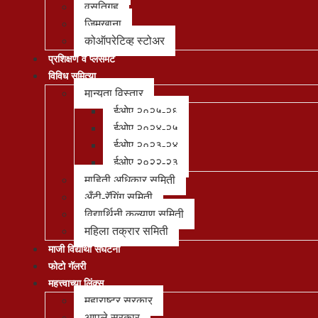
वसतिगृह
जिमखाना
कोऑपरेटिव्ह स्टोअर
प्रशिक्षण व प्लेसमेंट
विविध समित्या
मान्यता विस्तार
ईओए २०२५-२६
ईओए २०२४-२५
ईओए २०२३-२४
ईओए २०२२-२३
माहिती अधिकार समिती
अँटी-रॅगिंग समिती
विद्यार्थिनी कल्याण समिती
महिला तक्रार समिती
माजी विद्यार्थी संघटना
फोटो गॅलरी
महत्त्वाच्या लिंक्स
महाराष्ट्र सरकार
आपले सरकार