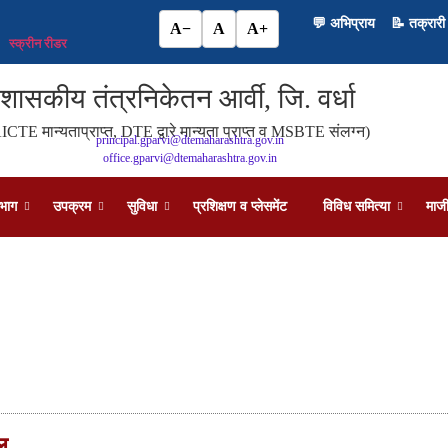
💬 अभिप्राय
📝 तक्रारी
A−
A
A+
स्क्रीन रीडर
शासकीय तंत्रनिकेतन आर्वी, जि. वर्धा
ICTE मान्यताप्राप्त, DTE द्वारे मान्यता प्राप्त व MSBTE संलग्न)
principal.gparvi@dtemaharashtra.gov.in
office.gparvi@dtemaharashtra.gov.in
विभाग
उपक्रम
सुविधा
प्रशिक्षण व प्लेसमेंट
विविध समित्या
माजी
कार्यशाळा विभाग
ल