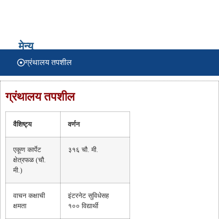
ग्रंथालय
मेन्यू
ग्रंथालय तपशील
ग्रंथालय तपशील
वैशिष्ट्य
वर्णन
एकूण कार्पेट
३१६ चौ. मी.
क्षेत्रफळ (चौ.
मी.)
वाचन कक्षाची
इंटरनेट सुविधेसह
क्षमता
१०० विद्यार्थी