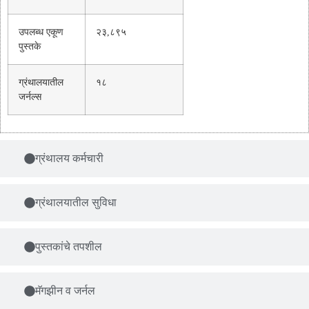
उपलब्ध एकूण
२३,८९५
पुस्तके
ग्रंथालयातील
१८
जर्नल्स
ग्रंथालय कर्मचारी
ग्रंथालयातील सुविधा
पुस्तकांचे तपशील
मॅगझीन व जर्नल