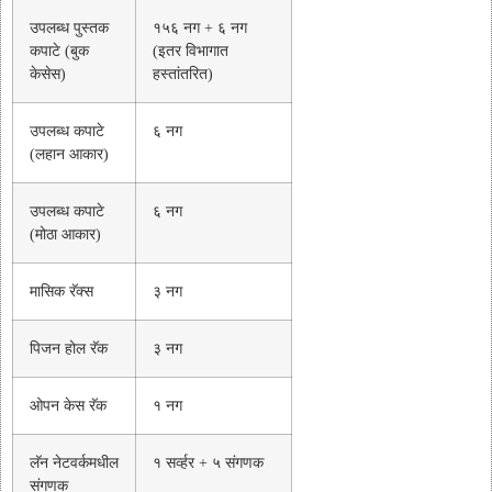
उपलब्ध पुस्तक
१५६ नग + ६ नग
कपाटे (बुक
(इतर विभागात
केसेस)
हस्तांतरित)
उपलब्ध कपाटे
६ नग
(लहान आकार)
उपलब्ध कपाटे
६ नग
(मोठा आकार)
मासिक रॅक्स
३ नग
पिजन होल रॅक
३ नग
ओपन केस रॅक
१ नग
लॅन नेटवर्कमधील
१ सर्व्हर + ५ संगणक
संगणक