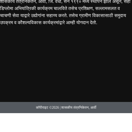
शासकीय तंत्रनिकेतन, आर्वी, जि. वर्धा, सन १९९० मध्ये स्थापन झाले असून, सहा
डिप्लोमा अभियांत्रिकी कार्यक्रम चालविते तसेच प्रशिक्षण, सल्लामसलत व
चाचणी सेवा याद्वारे उद्योगांना सहाय्य करते. तसेच ग्रामीण विकासासाठी समुदाय
उपक्रम व कौशल्यविकास कार्यक्रमांद्वारे आम्ही योगदान देतो.
कॉपीराइट ©2026 | शासकीय तंत्रनिकेतन, आर्वी