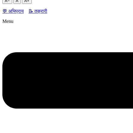
A−
A
A+
💬 अभिप्राय
📝 तक्रारी
Menu