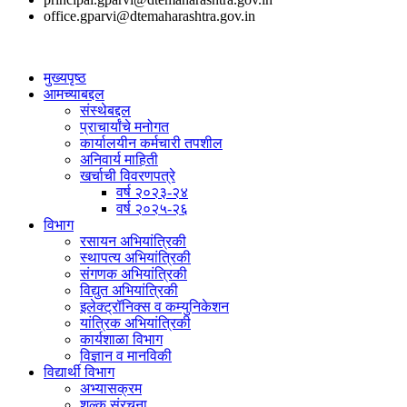
office.gparvi@dtemaharashtra.gov.in
मुख्यपृष्ठ
आमच्याबद्दल
संस्थेबद्दल
प्राचार्यांचे मनोगत
कार्यालयीन कर्मचारी तपशील
अनिवार्य माहिती
खर्चाची विवरणपत्रे
वर्ष २०२३-२४
वर्ष २०२५-२६
विभाग
रसायन अभियांत्रिकी
स्थापत्य अभियांत्रिकी
संगणक अभियांत्रिकी
विद्युत अभियांत्रिकी
इलेक्ट्रॉनिक्स व कम्युनिकेशन
यांत्रिक अभियांत्रिकी
कार्यशाळा विभाग
विज्ञान व मानविकी
विद्यार्थी विभाग
अभ्यासक्रम
शुल्क संरचना