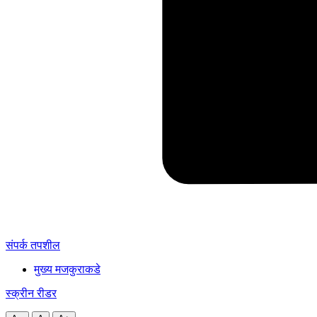
संपर्क तपशील
मुख्य मजकुराकडे
स्क्रीन रीडर