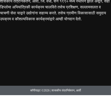
शासकीय तंत्रनिकेतन, आर्वी, जि. वर्धा, सन १९९० मध्ये स्थापन झाले असून, सहा
डिप्लोमा अभियांत्रिकी कार्यक्रम चालविते तसेच प्रशिक्षण, सल्लामसलत व
चाचणी सेवा याद्वारे उद्योगांना सहाय्य करते. तसेच ग्रामीण विकासासाठी समुदाय
उपक्रम व कौशल्यविकास कार्यक्रमांद्वारे आम्ही योगदान देतो.
कॉपीराइट ©2026 | शासकीय तंत्रनिकेतन, आर्वी