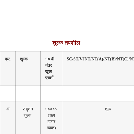
शुल्क संरचना
शुल्क तपशील
क्र.
शुल्क
१० वी
SC/ST/VJNT/NT(A)/NT(B)/NT(C)/N
नंतर
खुला
प्रवर्ग
अ
ट्युशन
६०००/-
शून्य
शुल्क
(सहा
हजार
फक्त)